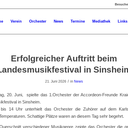
Besuchen
me
Verein
Orchester
News
Termine
Mediathek
Links
Erfolgreicher Auftritt beim
Landesmusikfestival in Sinshei
/
21. Juni 2026
in
News
, 20. Juni, spielte das 1.Orchester der Accordeon-Freunde Kra
festival in Sinsheim.
bis 14 Uhr unterhielt das Orchester die Zuhörer auf dem Karls
Temperaturen. Schattige Plätze waren an diesem Tag sehr begehrt.
Querschnitt verschiedener Musikgenre zeigte das Orchester die gro