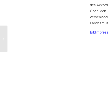
des Akkord
Über den 
verschie
Landesmusik
Bildimpress
Das ist los im Juni bei
den Accordeon-
Freunden Kraichgau