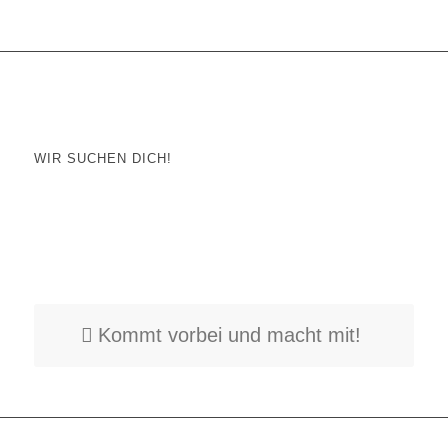
WIR SUCHEN DICH!
Die Accordeon-Freunde Kraichgau suchen dringend
Unterstützung!
Sei es im 1.Orchester – bei den „Evergreen-Musikanten“, den
„EverYoungs“
oder als helfende Hand bei unseren Vereinsfesten!
Kommt vorbei und macht mit!