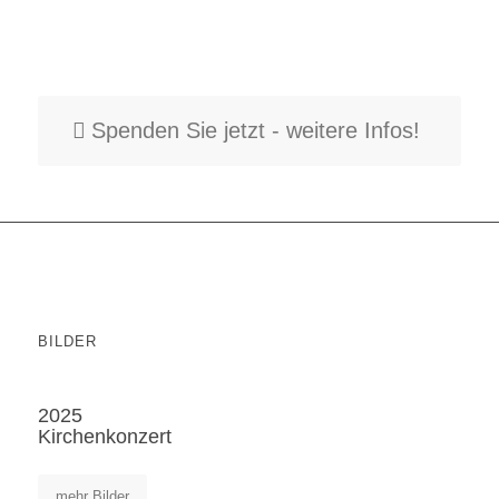
Wir sind ein gemeinnütziger Verein und leben durch
ehrenamtliches Engagement!
Unterstützen Sie uns gerne mit einer Spende – herzlichen Dank!
Spenden Sie jetzt - weitere Infos!
BILDER
2025
Kirchenkonzert
mehr Bilder