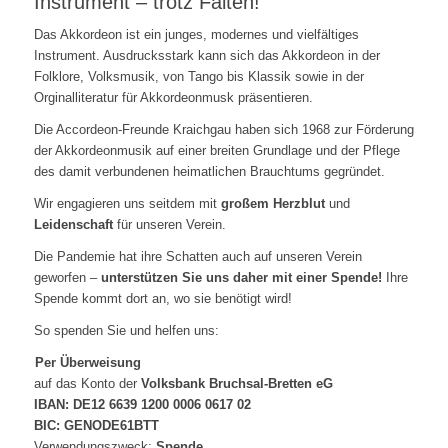
Instrument – trotz Falten!
Das Akkordeon ist ein junges, modernes und vielfältiges
Instrument. Ausdrucksstark kann sich das Akkordeon in der
Folklore, Volksmusik, von Tango bis Klassik sowie in der
Orginalliteratur für Akkordeonmusk präsentieren.
Die Accordeon-Freunde Kraichgau haben sich 1968 zur Förderung
der Akkordeonmusik auf einer breiten Grundlage und der Pflege
des damit verbundenen heimatlichen Brauchtums gegründet.
Wir engagieren uns seitdem mit
großem Herzblut
und
Leidenschaft
für unseren Verein.
Die Pandemie hat ihre Schatten auch auf unseren Verein
geworfen –
unterstützen Sie uns daher mit einer Spende!
Ihre
Spende kommt dort an, wo sie benötigt wird!
So spenden Sie und helfen uns:
Per Überweisung
auf das Konto der
Volksbank Bruchsal-Bretten eG
IBAN: DE12 6639 1200 0006 0617 02
BIC: GENODE61BTT
Verwendungszweck:
Spende